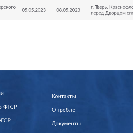
ерского
г. Тверь, Краснофло
05.05.2023
08.05.2023
перед Дворцом сп
ии
Контакты
о ФГСР
О гребле
ФГСР
Документы