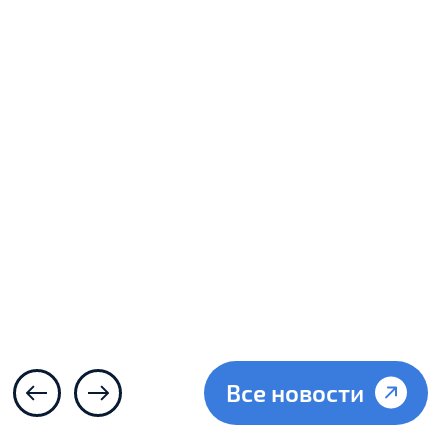
ВСЕРОССИЙСКИЕ
СОРЕВНОВАНИЯ ПО
ГРЕБНОМУ СПОРТУ «КУБОК
ТРЕХКРАТНОГО
ОЛИМПИЙСКОГО
ЧЕМПИОНА В.Н. ИВАНОВА»
Все новости