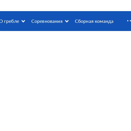
О гребле
Соревнования
Сборная команда