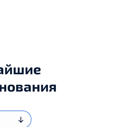
айшие
нования