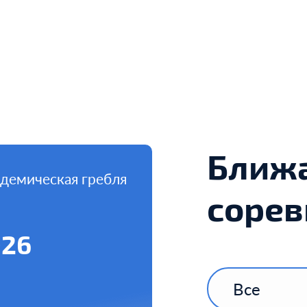
Ближ
демическая гребля
сорев
026
Все