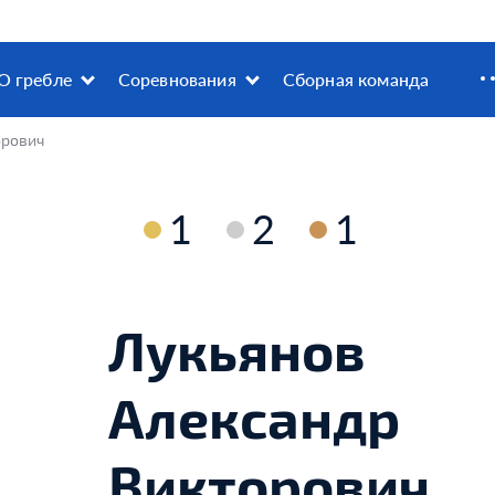
О гребле
Соревнования
Сборная команда
орович
1
2
1
Лукьянов
Александр
Викторович