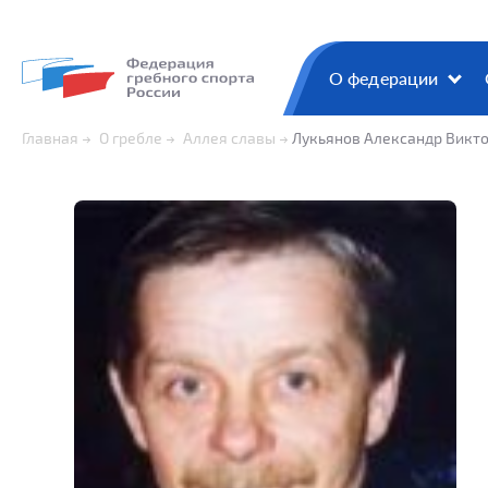
О федерации
Главная
О гребле
Аллея славы
Лукьянов Александр Викт