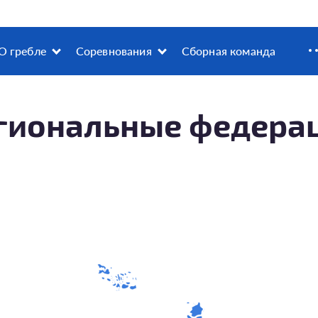
О гребле
Соревнования
Сборная команда
гиональные федера