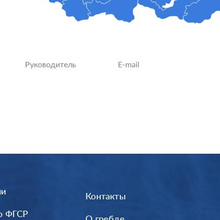
Руководитель
E-mail
ии
Контакты
о ФГСР
О гребле