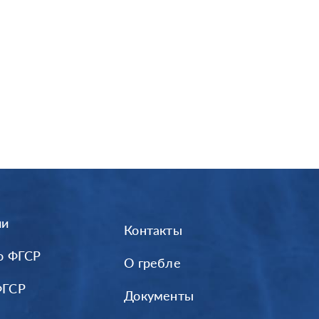
ии
Контакты
о ФГСР
О гребле
ФГСР
Документы