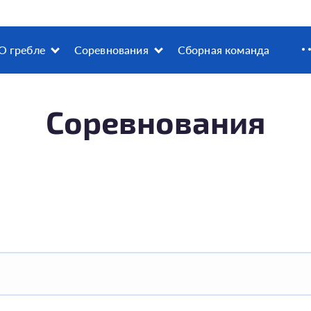
О гребле
Соревнования
Сборная команда
Соревнования