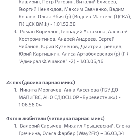
Каширин, Петр Рагозин, Виталий Елисеев,
Георгий Неклюдов, Максим Савченко, Вадим
Козлов, Ольга Эбич (р) (Водник Мастерс (ЦСКА),
ГК ЦСК ВМФ) - 1:01.52,38
Роман Кириллов, Геннадий Астахова, Алексей
Костромитинов, Андрей Андреев, Сергей
Чебанов, Юрий Кузнецов, Дмитрий Гревцев,
Юрий Картишкин, Алиса Артаболевская (р) (ГК
"Адмирал Ф.Ушаков" -2) - 1:03.06,46
2х mix (двойка парная микс)
Никита Моргачев, Анна Аксенова (ГБУ ДО
МАПиГВС, АНО СДЮСШОР «Буревестник») -
1:06.56,04
4х mix любители (четверка парная микс)
Валерий Сарычев, Михаил Ярышевский, Елена
Гречкина, Ольга Фарбер (Way2Fit) – 36.03,34