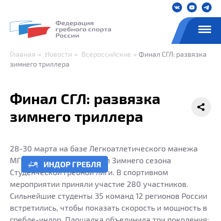
Главная
Новости
Всероссийские
Финал СГЛ: развязка
зимнего триллера
Финал СГЛ: развязка
зимнего триллера
28-30 марта на базе Легкоатлетического манежа
МГСУ состоялся 9-й Финал Зимнего сезона
ИНДОР ГРЕБЛЯ
Студенческой гребной лиги. В спортивном
мероприятии приняли участие 280 участников.
Сильнейшие студенты 35 команд 12 регионов России
встретились, чтобы показать скорость и мощность в
гребле-индор. Площадка объединила три поколения: