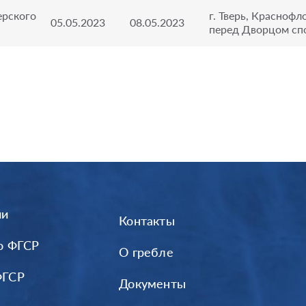
ерского
г. Тверь, Краснофло
05.05.2023
08.05.2023
перед Дворцом сп
ии
Контакты
о ФГСР
О гребле
ФГСР
Документы