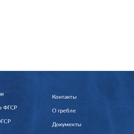
ии
Контакты
о ФГСР
О гребле
ФГСР
Документы