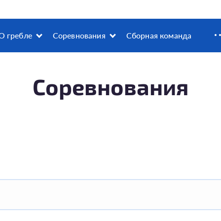
О гребле
Соревнования
Сборная команда
Соревнования