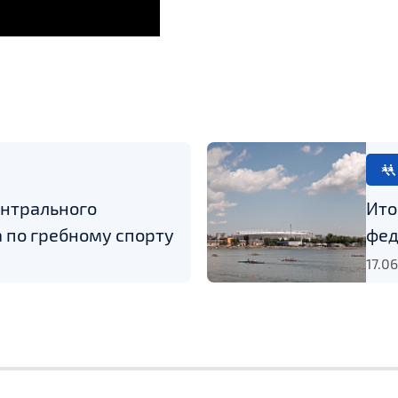
ентрального
Ито
 по гребному спорту
фед
17.0