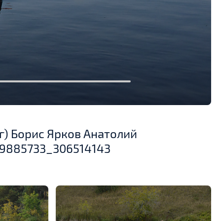
г) Борис Ярков Анатолий
39885733_306514143