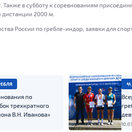
. Также в субботу к соревнованиям присоединя
й дистанции 2000 м.
ства России по гребле-индор, заявки для спо
РЕБЛЯ
внования по
Все
бок трехкратного
гре
она В.Н. Иванова»
дев
10.0