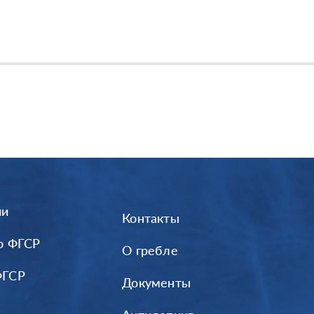
ии
Контакты
о ФГСР
О гребле
ФГСР
Документы