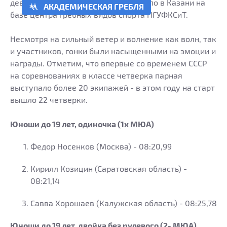
девушек до 19 лет, которое проходило в Казани на
АКАДЕМИЧЕСКАЯ ГРЕБЛЯ
базе центра гребных видов спорта ПГУФКСиТ.
Несмотря на сильный ветер и волнение как волн, так
и участников, гонки были насыщенными на эмоции и
награды. Отметим, что впервые со временем СССР
на соревнованиях в классе четверка парная
выступало более 20 экипажей - в этом году на старт
вышло 22 четверки.
Юноши до 19 лет, одиночка (1х МЮА)
Федор Носенков (Москва) - 08:20,99
Кирилл Козицин (Саратовская область) -
08:21,14
Савва Хорошаев (Калужская область) - 08:25,78
Юноши до 19 лет, двойка без рулевого (2- МЮА)