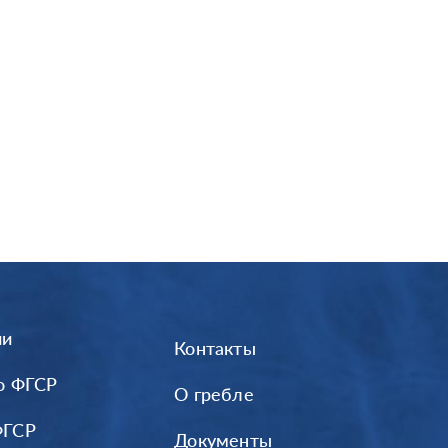
ии
Контакты
о ФГСР
О гребле
ФГСР
Документы