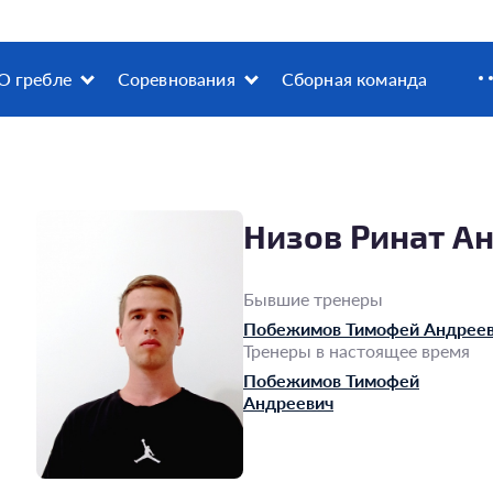
О гребле
Соревнования
Сборная команда
Низов Ринат А
Бывшие тренеры
Побежимов Тимофей Андрее
Тренеры в настоящее время
Побежимов Тимофей
Андреевич