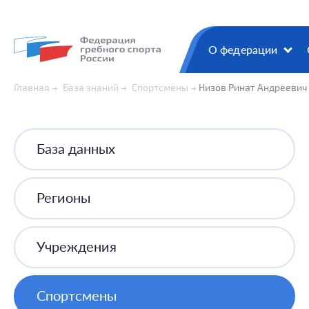
О федерации
Главная
База знаний
Спортсмены
Низов Ринат Андреевич
База данных
Регионы
Учреждения
Спортсмены