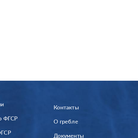
ии
Контакты
о ФГСР
О гребле
ФГСР
Документы