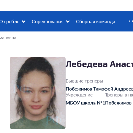
О гребле
Соревнования
Сборная команда
омановна
Лебедева Анас
Бывшие тренеры
Побежимов Тимофей Андрее
Учреждение
Тренеры в н
МБОУ школа №1
Побежимов 