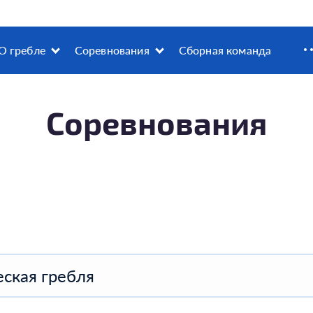
О гребле
Соревнования
Сборная команда
Соревнования
ская гребля