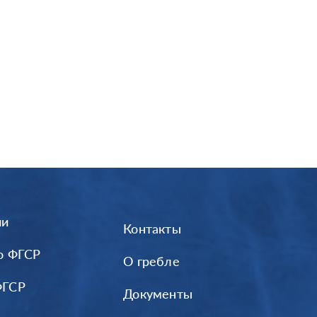
ии
Контакты
о ФГСР
О гребле
ФГСР
Документы