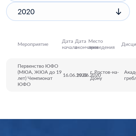
2020
Дата
Дата
Место
Мероприятие
Дисци
начала
окончания
проведения
Первенство ЮФО
(МЮА, ЖЮА до 19
г. Ростов-на-
Акад
16.06.2020
19.06.2020
лет) Чемпионат
Дону
греб
ЮФО