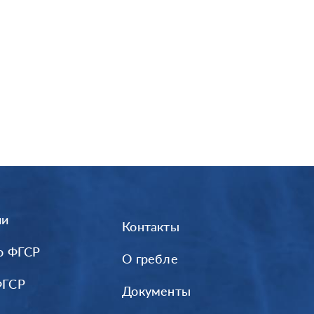
ии
Контакты
о ФГСР
О гребле
ФГСР
Документы