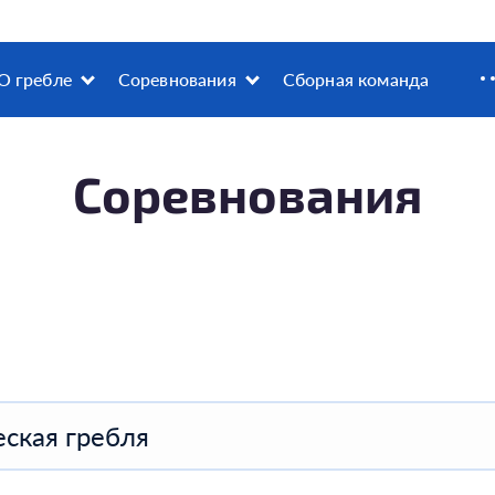
О гребле
Соревнования
Сборная команда
Соревнования
ская гребля