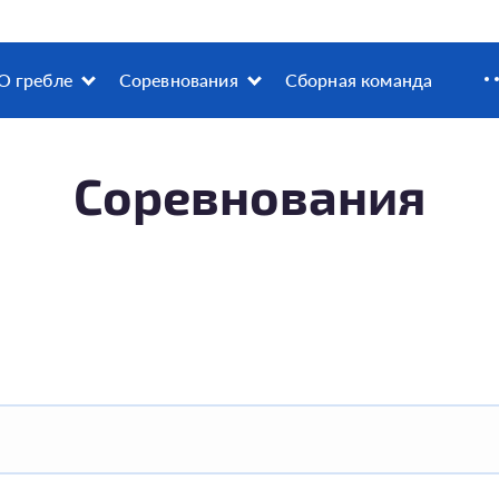
О гребле
Соревнования
Сборная команда
Соревнования