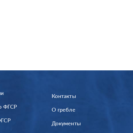
ии
Контакты
о ФГСР
О гребле
ФГСР
Документы