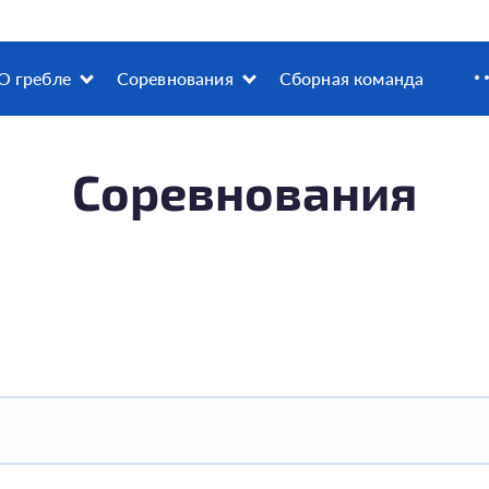
О гребле
Соревнования
Сборная команда
Соревнования