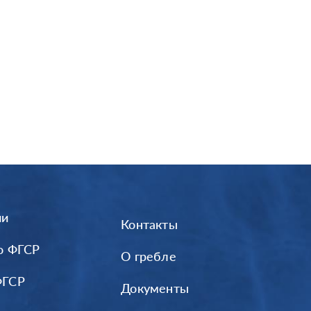
ии
Контакты
о ФГСР
О гребле
ФГСР
Документы