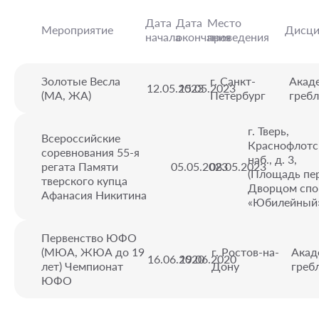
Дата
Дата
Место
Мероприятие
Дисци
начала
окончания
проведения
Золотые Весла
г. Санкт-
Акад
12.05.2023
15.05.2023
(МА, ЖА)
Петербург
гребл
г. Тверь,
Всероссийские
Краснофлотс
соревнования 55-я
наб., д. 3,
регата Памяти
05.05.2023
08.05.2023
(Площадь пе
тверского купца
Дворцом спо
Афанасия Никитина
«Юбилейный
Первенство ЮФО
(МЮА, ЖЮА до 19
г. Ростов-на-
Акад
16.06.2020
19.06.2020
лет) Чемпионат
Дону
греб
ЮФО