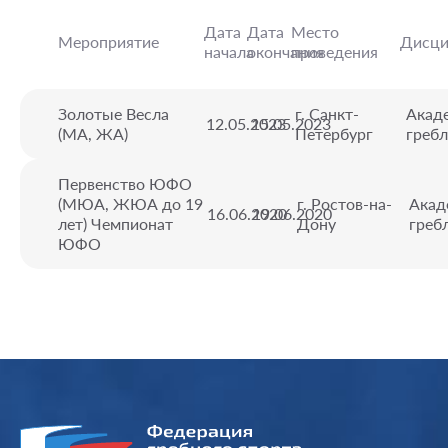
Дата
Дата
Место
Мероприятие
Дисци
начала
окончания
проведения
Золотые Весла
г. Санкт-
Акад
12.05.2023
15.05.2023
(МА, ЖА)
Петербург
гребл
Первенство ЮФО
(МЮА, ЖЮА до 19
г. Ростов-на-
Акад
16.06.2020
19.06.2020
лет) Чемпионат
Дону
греб
ЮФО