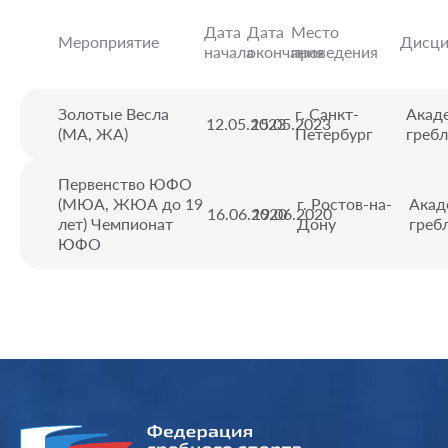
Дата
Дата
Место
Мероприятие
Дисци
начала
окончания
проведения
Золотые Весла
г. Санкт-
Акад
12.05.2023
15.05.2023
(МА, ЖА)
Петербург
гребл
Первенство ЮФО
(МЮА, ЖЮА до 19
г. Ростов-на-
Акад
16.06.2020
19.06.2020
лет) Чемпионат
Дону
греб
ЮФО