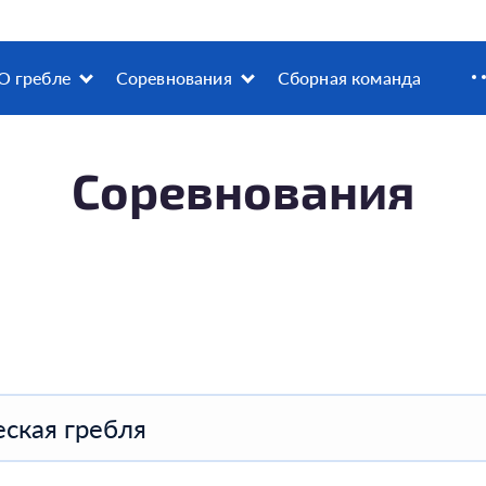
О гребле
Соревнования
Сборная команда
Соревнования
ская гребля