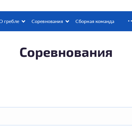
О гребле
Соревнования
Сборная команда
Соревнования