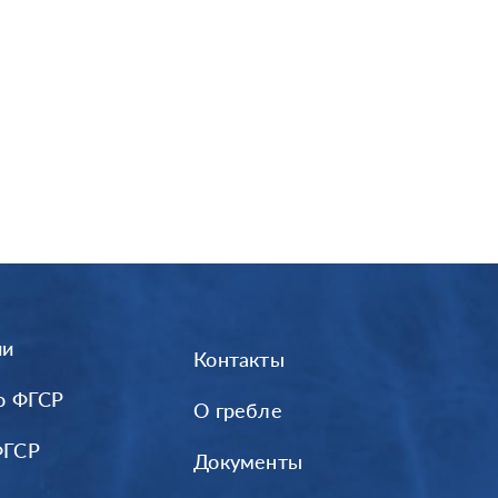
ии
Контакты
о ФГСР
О гребле
ФГСР
Документы