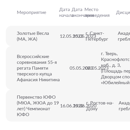
Дата
Дата
Место
Мероприятие
Дисци
начала
окончания
проведения
Золотые Весла
г. Санкт-
Акад
12.05.2023
15.05.2023
(МА, ЖА)
Петербург
гребл
г. Тверь,
Всероссийские
Краснофлотс
соревнования 55-я
наб., д. 3,
регата Памяти
05.05.2023
08.05.2023
(Площадь пе
тверского купца
Дворцом спо
Афанасия Никитина
«Юбилейный
Первенство ЮФО
(МЮА, ЖЮА до 19
г. Ростов-на-
Акад
16.06.2020
19.06.2020
лет) Чемпионат
Дону
греб
ЮФО