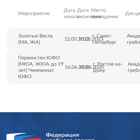
Дата
Дата
Место
Мероприятие
Дисци
начала
окончания
проведения
Золотые Весла
г. Санкт-
Акад
12.05.2023
15.05.2023
(МА, ЖА)
Петербург
гребл
Первенство ЮФО
(МЮА, ЖЮА до 19
г. Ростов-на-
Акад
16.06.2020
19.06.2020
лет) Чемпионат
Дону
греб
ЮФО