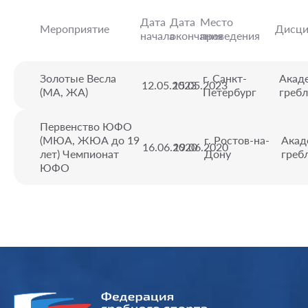
Дата
Дата
Место
Мероприятие
Дисци
начала
окончания
проведения
Золотые Весла
г. Санкт-
Акад
12.05.2023
15.05.2023
(МА, ЖА)
Петербург
гребл
Первенство ЮФО
(МЮА, ЖЮА до 19
г. Ростов-на-
Акад
16.06.2020
19.06.2020
лет) Чемпионат
Дону
греб
ЮФО