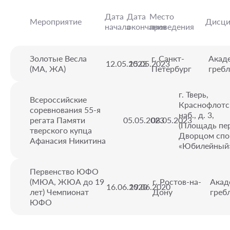
Дата
Дата
Место
Мероприятие
Дисци
начала
окончания
проведения
Золотые Весла
г. Санкт-
Акад
12.05.2023
15.05.2023
(МА, ЖА)
Петербург
гребл
г. Тверь,
Всероссийские
Краснофлотс
соревнования 55-я
наб., д. 3,
регата Памяти
05.05.2023
08.05.2023
(Площадь пе
тверского купца
Дворцом спо
Афанасия Никитина
«Юбилейный
Первенство ЮФО
(МЮА, ЖЮА до 19
г. Ростов-на-
Акад
16.06.2020
19.06.2020
лет) Чемпионат
Дону
греб
ЮФО